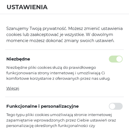
USTAWIENIA
0
Strona główna
Kategorie
Etui, Kabury i Pokrowce
Nakładki
/
/
/
/
Szanujemy Twoją prywatność. Możesz zmienić ustawienia
cookies lub zaakceptować je wszystkie. W dowolnym
KATEGORIE
SORTUJ
FILTRUJ
momencie możesz dokonać zmiany swoich ustawień.
Pokaż tylko dostępne produkty
Niezbędne
Niezbędne pliki cookies służą do prawidłowego
Brilliant Clear Case
funkcjonowania strony internetowej i umożliwiają Ci
komfortowe korzystanie z oferowanych przez nas usług.
1
2
Pliki cookies odpowiadają na podejmowane przez Ciebie
Więcej
działania w celu m.in. dostosowania Twoich ustawień
preferencji prywatności, logowania czy wypełniania
Toptel
formularzy. Dzięki plikom cookies strona, z której korzystasz,
Brilliant Clear Case do Iphone 11 Pro
Funkcjonalne i personalizacyjne
może działać bez zakłóceń.
Przezroczysty
Tego typu pliki cookies umożliwiają stronie internetowej
Dostępny
zapamiętanie wprowadzonych przez Ciebie ustawień oraz
Ean: 5900217326588
personalizację określonych funkcjonalności czy