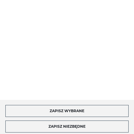
O NAS
INFORMACJE
MOJE KONTO
MASZ PYTANIE?
ZAPISZ WYBRANE
Copyright by toptel.com
ZAPISZ NIEZBĘDNE