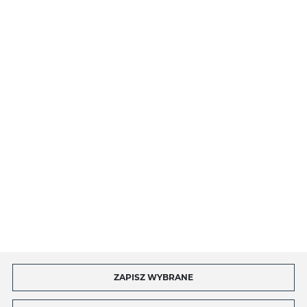
PŁATNOŚCI I DOSTAWA
O NAS
INFORMACJE
MOJE KONTO
MASZ PYTANIE?
ZAPISZ WYBRANE
Copyright by toptel.com