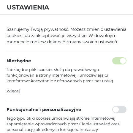
USTAWIENIA
0
Strona główna
Kategorie
Etui, Kabury i Pokrowce
Nakładki
/
/
/
/
Szanujemy Twoją prywatność. Możesz zmienić ustawienia
cookies lub zaakceptować je wszystkie. W dowolnym
KATEGORIE
SORTUJ
momencie możesz dokonać zmiany swoich ustawień.
Pokaż tylko dostępne produkty
Niezbędne
Niezbędne pliki cookies służą do prawidłowego
Acrylic Color Magsafe Case
funkcjonowania strony internetowej i umożliwiają Ci
komfortowe korzystanie z oferowanych przez nas usług.
Pliki cookies odpowiadają na podejmowane przez Ciebie
Więcej
Toptel
działania w celu m.in. dostosowania Twoich ustawień
Acrylic Color Magsafe Case do
preferencji prywatności, logowania czy wypełniania
Iphone 12 Pro czerwony
formularzy. Dzięki plikom cookies strona, z której korzystasz,
Funkcjonalne i personalizacyjne
może działać bez zakłóceń.
Dostępny
Tego typu pliki cookies umożliwiają stronie internetowej
Ean: 5900217055372
zapamiętanie wprowadzonych przez Ciebie ustawień oraz
personalizację określonych funkcjonalności czy