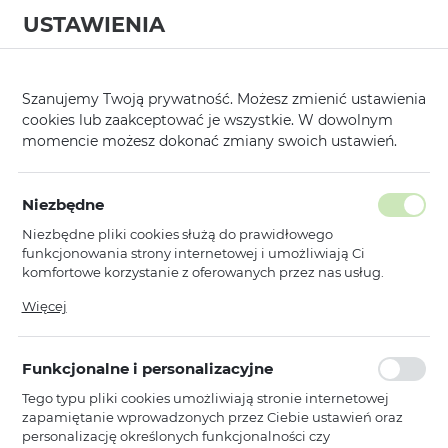
USTAWIENIA
0
Strona główna
Producent
Vennus
Futerały
Kabura Vennus Li
/
/
/
/
Szanujemy Twoją prywatność. Możesz zmienić ustawienia
cookies lub zaakceptować je wszystkie. W dowolnym
KATEGORIE
SORTUJ
momencie możesz dokonać zmiany swoich ustawień.
Pokaż tylko dostępne produkty
Niezbędne
Niezbędne pliki cookies służą do prawidłowego
Kabura Vennus Lite
funkcjonowania strony internetowej i umożliwiają Ci
komfortowe korzystanie z oferowanych przez nas usług.
Pliki cookies odpowiadają na podejmowane przez Ciebie
Więcej
Vennus
WYPRZEDAŻ
działania w celu m.in. dostosowania Twoich ustawień
Kabura Vennus Lite do Iphone 11
preferencji prywatności, logowania czy wypełniania
Pro czarna
formularzy. Dzięki plikom cookies strona, z której korzystasz,
Funkcjonalne i personalizacyjne
może działać bez zakłóceń.
Dostępny
Tego typu pliki cookies umożliwiają stronie internetowej
Ean: 5900217361169
zapamiętanie wprowadzonych przez Ciebie ustawień oraz
personalizację określonych funkcjonalności czy