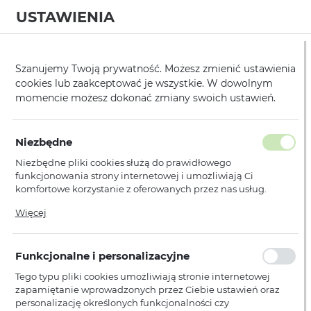
USTAWIENIA
0
Strona główna
Producent
Vennus
Futerały
Book Vennus Twi
/
/
/
/
Szanujemy Twoją prywatność. Możesz zmienić ustawienia
cookies lub zaakceptować je wszystkie. W dowolnym
KATEGORIE
SORTUJ
momencie możesz dokonać zmiany swoich ustawień.
Pokaż tylko dostępne produkty
Niezbędne
Niezbędne pliki cookies służą do prawidłowego
Book Vennus Twin 2 w 1
funkcjonowania strony internetowej i umożliwiają Ci
komfortowe korzystanie z oferowanych przez nas usług.
Pliki cookies odpowiadają na podejmowane przez Ciebie
Więcej
działania w celu m.in. dostosowania Twoich ustawień
Nie znaleziono produktów w tej kategorii:
Proszę wybrać inną kategorię.
preferencji prywatności, logowania czy wypełniania
formularzy. Dzięki plikom cookies strona, z której korzystasz,
Funkcjonalne i personalizacyjne
może działać bez zakłóceń.
Tego typu pliki cookies umożliwiają stronie internetowej
zapamiętanie wprowadzonych przez Ciebie ustawień oraz
personalizację określonych funkcjonalności czy
PŁATNOŚCI I DOSTAWA