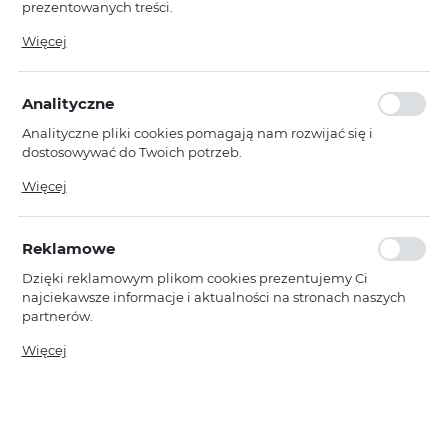
WIĘCEJ
prezentowanych treści.
Dzięki tym plikom cookies możemy zapewnić Ci większy
Więcej
komfort korzystania z funkcjonalności naszej strony poprzez
Vennus
dopasowanie jej do Twoich indywidualnych preferencji.
WYPRZEDAŻ
Wyrażenie zgody na funkcjonalne i personalizacyjne pliki
Kabura Flexi Vennus Elegance do
Analityczne
Motorola Edge 20 Pro 5G czarna
cookies gwarantuje dostępność większej ilości funkcji na
stronie.
Analityczne pliki cookies pomagają nam rozwijać się i
Dostępny
dostosowywać do Twoich potrzeb.
Ean: 5900217897408
Cookies analityczne pozwalają na uzyskanie informacji w
Więcej
zakresie wykorzystywania witryny internetowej, miejsca oraz
WIĘCEJ
częstotliwości, z jaką odwiedzane są nasze serwisy www. Dane
pozwalają nam na ocenę naszych serwisów internetowych
Reklamowe
pod względem ich popularności wśród użytkowników.
Zgromadzone informacje są przetwarzane w formie
Vennus
WYPRZEDAŻ
Dzięki reklamowym plikom cookies prezentujemy Ci
zanonimizowanej. Wyrażenie zgody na analityczne pliki
Kabura Flexi Vennus Elegance do
najciekawsze informacje i aktualności na stronach naszych
cookies gwarantuje dostępność wszystkich funkcjonalności.
Realme 9i czarna
partnerów.
Niedostępny
Promocyjne pliki cookies służą do prezentowania Ci naszych
Więcej
komunikatów na podstawie analizy Twoich upodobań oraz
Ean: 5900217322603
Twoich zwyczajów dotyczących przeglądanej witryny
internetowej. Treści promocyjne mogą pojawić się na
stronach podmiotów trzecich lub firm będących naszymi
WIĘCEJ
partnerami oraz innych dostawców usług. Firmy te działają w