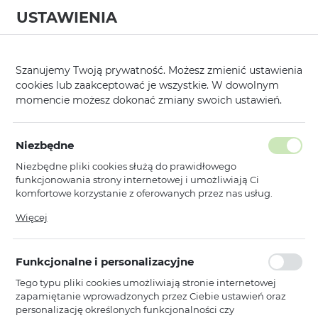
USTAWIENIA
0
Strona główna
Producent
Vennus
Futerały
Flexi Vennus Ele
/
/
/
/
Szanujemy Twoją prywatność. Możesz zmienić ustawienia
cookies lub zaakceptować je wszystkie. W dowolnym
KATEGORIE
SORTUJ
momencie możesz dokonać zmiany swoich ustawień.
Pokaż tylko dostępne produkty
Niezbędne
Niezbędne pliki cookies służą do prawidłowego
Flexi Vennus Elegance
funkcjonowania strony internetowej i umożliwiają Ci
komfortowe korzystanie z oferowanych przez nas usług.
Pliki cookies odpowiadają na podejmowane przez Ciebie
Więcej
Vennus
WYPRZEDAŻ
działania w celu m.in. dostosowania Twoich ustawień
Kabura Flexi Vennus Elegance do
preferencji prywatności, logowania czy wypełniania
Iphone 14 Pro czarna
formularzy. Dzięki plikom cookies strona, z której korzystasz,
Funkcjonalne i personalizacyjne
może działać bez zakłóceń.
Dostępny
Tego typu pliki cookies umożliwiają stronie internetowej
Ean: 5900217949305
zapamiętanie wprowadzonych przez Ciebie ustawień oraz
personalizację określonych funkcjonalności czy