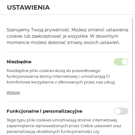
USTAWIENIA
0
Strona główna
Producent
Vennus
Futerały
Inne
/
/
/
/
Szanujemy Twoją prywatność. Możesz zmienić ustawienia
cookies lub zaakceptować je wszystkie. W dowolnym
KATEGORIE
SORTUJ
momencie możesz dokonać zmiany swoich ustawień.
Pokaż tylko dostępne produkty
Niezbędne
Niezbędne pliki cookies służą do prawidłowego
Inne
funkcjonowania strony internetowej i umożliwiają Ci
komfortowe korzystanie z oferowanych przez nas usług.
Pliki cookies odpowiadają na podejmowane przez Ciebie
Więcej
działania w celu m.in. dostosowania Twoich ustawień
Nie znaleziono produktów w tej kategorii:
Proszę wybrać inną kategorię.
preferencji prywatności, logowania czy wypełniania
formularzy. Dzięki plikom cookies strona, z której korzystasz,
Funkcjonalne i personalizacyjne
może działać bez zakłóceń.
Tego typu pliki cookies umożliwiają stronie internetowej
zapamiętanie wprowadzonych przez Ciebie ustawień oraz
personalizację określonych funkcjonalności czy
PŁATNOŚCI I DOSTAWA