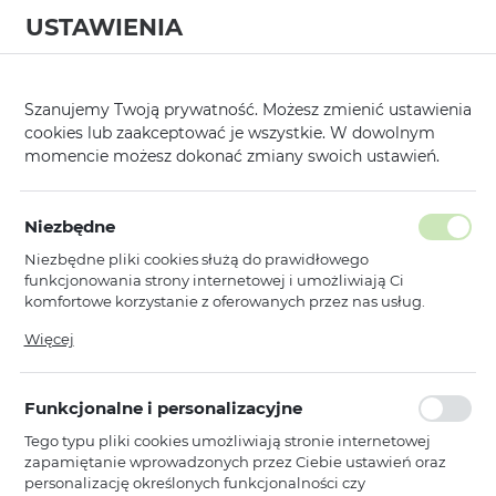
USTAWIENIA
0
Strona główna
Kategorie
Hartowane Szkła i Folie Ochronne
Mark
/
/
/
Szanujemy Twoją prywatność. Możesz zmienić ustawienia
cookies lub zaakceptować je wszystkie. W dowolnym
KATEGORIE
SORTUJ
momencie możesz dokonać zmiany swoich ustawień.
Pokaż tylko dostępne produkty
Niezbędne
Niezbędne pliki cookies służą do prawidłowego
Hartowane szkło
funkcjonowania strony internetowej i umożliwiają Ci
komfortowe korzystanie z oferowanych przez nas usług.
Pliki cookies odpowiadają na podejmowane przez Ciebie
Więcej
MyScreen
działania w celu m.in. dostosowania Twoich ustawień
Płyn MyScreen CUT&USE Install Gel
preferencji prywatności, logowania czy wypełniania
wspomagający montaż folii 150ml
formularzy. Dzięki plikom cookies strona, z której korzystasz,
Funkcjonalne i personalizacyjne
może działać bez zakłóceń.
Niedostępny
Tego typu pliki cookies umożliwiają stronie internetowej
Ean: 5901924957867
zapamiętanie wprowadzonych przez Ciebie ustawień oraz
personalizację określonych funkcjonalności czy