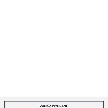
PŁATNOŚCI I DOSTAWA
O NAS
INFORMACJE
MOJE KONTO
MASZ PYTANIE?
ZAPISZ WYBRANE