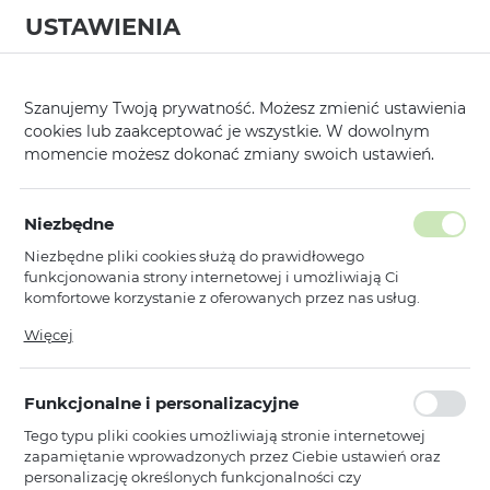
USTAWIENIA
0
Strona główna
Producent
TEL PROTECT
Tel Protect Titanium Len
/
/
/
Szanujemy Twoją prywatność. Możesz zmienić ustawienia
cookies lub zaakceptować je wszystkie. W dowolnym
KATEGORIE
SORTUJ
momencie możesz dokonać zmiany swoich ustawień.
Pokaż tylko dostępne produkty
Niezbędne
Niezbędne pliki cookies służą do prawidłowego
Tel Protect Titanium Lens
funkcjonowania strony internetowej i umożliwiają Ci
komfortowe korzystanie z oferowanych przez nas usług.
Pliki cookies odpowiadają na podejmowane przez Ciebie
Więcej
TEL PROTECT
działania w celu m.in. dostosowania Twoich ustawień
Hartowane szkło Tel Protect
preferencji prywatności, logowania czy wypełniania
Titanium Lens 99% AR na aparat do
formularzy. Dzięki plikom cookies strona, z której korzystasz,
Iphone 13 Pro/13 Pro Max czarne
Funkcjonalne i personalizacyjne
może działać bez zakłóceń.
(obiektyw 3 sztuki)
Tego typu pliki cookies umożliwiają stronie internetowej
Dostępny
zapamiętanie wprowadzonych przez Ciebie ustawień oraz
Ean: 5900217467120
personalizację określonych funkcjonalności czy