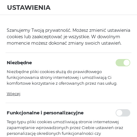
USTAWIENIA
0
Strona główna
Producent
Rock
Kable
/
/
/
Szanujemy Twoją prywatność. Możesz zmienić ustawienia
cookies lub zaakceptować je wszystkie. W dowolnym
KATEGORIE
SORTUJ
momencie możesz dokonać zmiany swoich ustawień.
Pokaż tylko dostępne produkty
Niezbędne
Niezbędne pliki cookies służą do prawidłowego
Kable
funkcjonowania strony internetowej i umożliwiają Ci
komfortowe korzystanie z oferowanych przez nas usług.
Pliki cookies odpowiadają na podejmowane przez Ciebie
Więcej
Rock
działania w celu m.in. dostosowania Twoich ustawień
Rock Kabel P8 Basic Series - Typ C
preferencji prywatności, logowania czy wypełniania
na Typ C - PD 60W 3A 1 metr biały
formularzy. Dzięki plikom cookies strona, z której korzystasz,
Funkcjonalne i personalizacyjne
może działać bez zakłóceń.
Dostępny
Tego typu pliki cookies umożliwiają stronie internetowej
Ean: 6942433000964
zapamiętanie wprowadzonych przez Ciebie ustawień oraz
personalizację określonych funkcjonalności czy