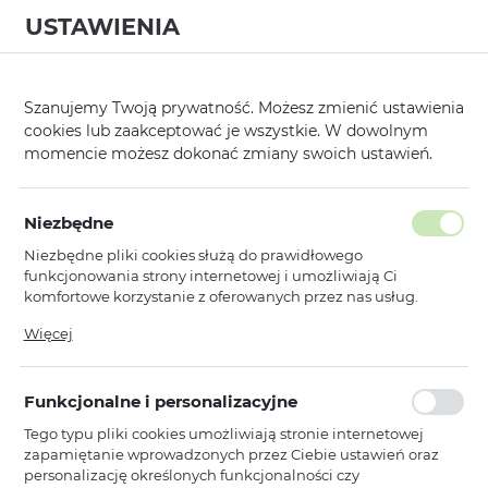
USTAWIENIA
0
Strona główna
Kategorie
Elektronika
Smartwatche, Smartbandy i
/
/
/
Szanujemy Twoją prywatność. Możesz zmienić ustawienia
cookies lub zaakceptować je wszystkie. W dowolnym
KATEGORIE
SORTUJ
momencie możesz dokonać zmiany swoich ustawień.
Pokaż tylko dostępne produkty
Niezbędne
Niezbędne pliki cookies służą do prawidłowego
Zegarki
funkcjonowania strony internetowej i umożliwiają Ci
komfortowe korzystanie z oferowanych przez nas usług.
Pliki cookies odpowiadają na podejmowane przez Ciebie
Więcej
Blavec
działania w celu m.in. dostosowania Twoich ustawień
Blavec Smartband SB-01 Active
preferencji prywatności, logowania czy wypełniania
(SB01-B) czarny
formularzy. Dzięki plikom cookies strona, z której korzystasz,
Funkcjonalne i personalizacyjne
może działać bez zakłóceń.
Dostępny
Tego typu pliki cookies umożliwiają stronie internetowej
Ean: 5900217454991
zapamiętanie wprowadzonych przez Ciebie ustawień oraz
personalizację określonych funkcjonalności czy