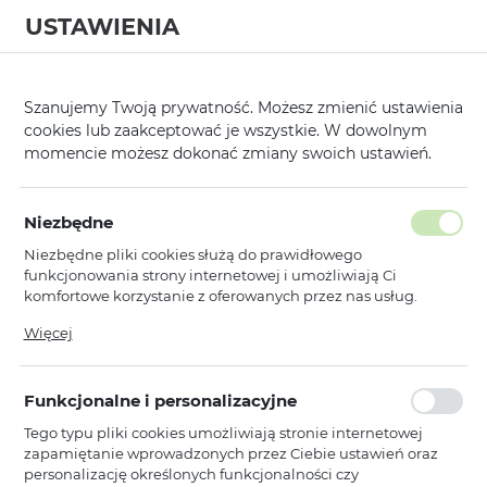
USTAWIENIA
0
Strona główna
Kategorie
Etui, Kabury i Pokrowce
Marki Premiu
/
/
/
Szanujemy Twoją prywatność. Możesz zmienić ustawienia
cookies lub zaakceptować je wszystkie. W dowolnym
KATEGORIE
SORTUJ
momencie możesz dokonać zmiany swoich ustawień.
Pokaż tylko dostępne produkty
Niezbędne
Niezbędne pliki cookies służą do prawidłowego
Amazing Thing
funkcjonowania strony internetowej i umożliwiają Ci
komfortowe korzystanie z oferowanych przez nas usług.
Pliki cookies odpowiadają na podejmowane przez Ciebie
Więcej
Amazing Thing
działania w celu m.in. dostosowania Twoich ustawień
Amazing Thing Etui Matte Pro Mag
preferencji prywatności, logowania czy wypełniania
Case 12FT IP156.1PMPBU do Iphone
formularzy. Dzięki plikom cookies strona, z której korzystasz,
15 Pro granatowy
Funkcjonalne i personalizacyjne
może działać bez zakłóceń.
Dostępny
Tego typu pliki cookies umożliwiają stronie internetowej
zapamiętanie wprowadzonych przez Ciebie ustawień oraz
Ean: 4892878081610
personalizację określonych funkcjonalności czy