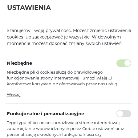
USTAWIENIA
0
Strona główna
Producent
Borofone
Uchwyty
/
/
/
Szanujemy Twoją prywatność. Możesz zmienić ustawienia
cookies lub zaakceptować je wszystkie. W dowolnym
KATEGORIE
SORTUJ
momencie możesz dokonać zmiany swoich ustawień.
Pokaż tylko dostępne produkty
Niezbędne
Niezbędne pliki cookies służą do prawidłowego
Uchwyty
funkcjonowania strony internetowej i umożliwiają Ci
komfortowe korzystanie z oferowanych przez nas usług.
Pliki cookies odpowiadają na podejmowane przez Ciebie
Więcej
Borofone
działania w celu m.in. dostosowania Twoich ustawień
Borofone Podstawka pod laptopa
preferencji prywatności, logowania czy wypełniania
BH115 Vito szary
formularzy. Dzięki plikom cookies strona, z której korzystasz,
Funkcjonalne i personalizacyjne
może działać bez zakłóceń.
Niedostępny
Tego typu pliki cookies umożliwiają stronie internetowej
Ean: 6941991112447
zapamiętanie wprowadzonych przez Ciebie ustawień oraz
personalizację określonych funkcjonalności czy