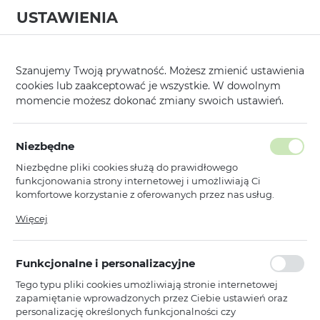
USTAWIENIA
0
Strona główna
Producent
TEL PROTECT
Tel Protect Best Flexible
/
/
/
Szanujemy Twoją prywatność. Możesz zmienić ustawienia
cookies lub zaakceptować je wszystkie. W dowolnym
KATEGORIE
SORTUJ
momencie możesz dokonać zmiany swoich ustawień.
Pokaż tylko dostępne produkty
Niezbędne
Niezbędne pliki cookies służą do prawidłowego
Tel Protect Best Flexible
funkcjonowania strony internetowej i umożliwiają Ci
komfortowe korzystanie z oferowanych przez nas usług.
Pliki cookies odpowiadają na podejmowane przez Ciebie
Więcej
TEL PROTECT
działania w celu m.in. dostosowania Twoich ustawień
Hartowane szkło hybrydowe Tel
preferencji prywatności, logowania czy wypełniania
Protect Best Flexible do IPHONE 11
formularzy. Dzięki plikom cookies strona, z której korzystasz,
Funkcjonalne i personalizacyjne
może działać bez zakłóceń.
Dostępny
Tego typu pliki cookies umożliwiają stronie internetowej
Ean: 5900217975786
zapamiętanie wprowadzonych przez Ciebie ustawień oraz
personalizację określonych funkcjonalności czy