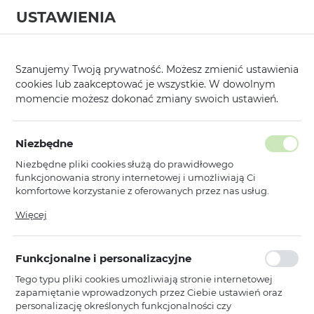
USTAWIENIA
0
Strona główna
Kategorie
Etui, Kabury i Pokrowce
Kabury Poziom
/
/
/
Szanujemy Twoją prywatność. Możesz zmienić ustawienia
cookies lub zaakceptować je wszystkie. W dowolnym
KATEGORIE
SORTUJ
momencie możesz dokonać zmiany swoich ustawień.
Pokaż tylko dostępne produkty
Niezbędne
Niezbędne pliki cookies służą do prawidłowego
Inne
funkcjonowania strony internetowej i umożliwiają Ci
komfortowe korzystanie z oferowanych przez nas usług.
Pliki cookies odpowiadają na podejmowane przez Ciebie
Więcej
Vennus
WYPRZEDAŻ
działania w celu m.in. dostosowania Twoich ustawień
Kabura Vennus Book COTTON do
preferencji prywatności, logowania czy wypełniania
Iphone X/XS (5,8") czarna
formularzy. Dzięki plikom cookies strona, z której korzystasz,
Funkcjonalne i personalizacyjne
może działać bez zakłóceń.
Dostępny
Tego typu pliki cookies umożliwiają stronie internetowej
Ean: 5900217254195
zapamiętanie wprowadzonych przez Ciebie ustawień oraz
personalizację określonych funkcjonalności czy