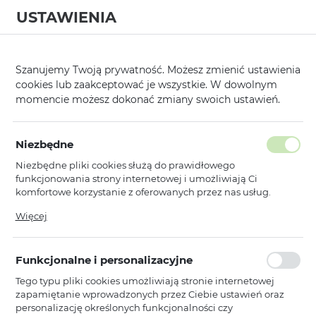
USTAWIENIA
0
Strona główna
Data dostawy
30-06-2026
/
/
Szanujemy Twoją prywatność. Możesz zmienić ustawienia
cookies lub zaakceptować je wszystkie. W dowolnym
KATEGORIE
SORTUJ
momencie możesz dokonać zmiany swoich ustawień.
Pokaż tylko dostępne produkty
Niezbędne
Niezbędne pliki cookies służą do prawidłowego
30-06-2026
funkcjonowania strony internetowej i umożliwiają Ci
komfortowe korzystanie z oferowanych przez nas usług.
Pliki cookies odpowiadają na podejmowane przez Ciebie
Więcej
Toptel
NOWOŚCI
działania w celu m.in. dostosowania Twoich ustawień
Futerał do biegania uniwersalny
preferencji prywatności, logowania czy wypełniania
wzór 1 czarny
formularzy. Dzięki plikom cookies strona, z której korzystasz,
Funkcjonalne i personalizacyjne
może działać bez zakłóceń.
Dostępny
Tego typu pliki cookies umożliwiają stronie internetowej
Ean: 5900217505556
zapamiętanie wprowadzonych przez Ciebie ustawień oraz
personalizację określonych funkcjonalności czy